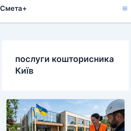
Перейти
Смета+
к
содержимому
послуги кошторисника
Київ