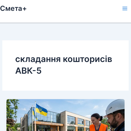
Перейти
Смета+
к
содержимому
складання кошторисів
АВК-5