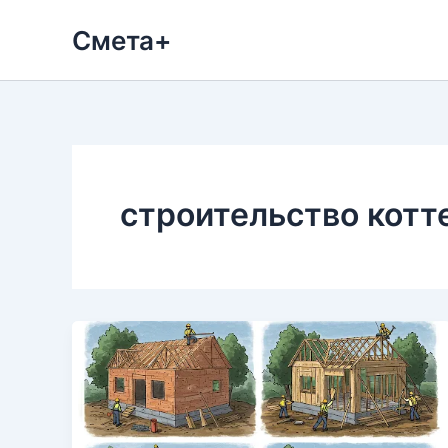
Перейти
Смета+
к
содержимому
строительство кот