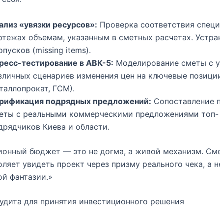
ализ «увязки ресурсов»:
Проверка соответствия специ
ртежах объемам, указанным в сметных расчетах. Устра
опусков (missing items).
ресс-тестирование в АВК-5:
Моделирование сметы с 
зличных сценариев изменения цен на ключевые позиции
таллопрокат, ГСМ).
рификация подрядных предложений:
Сопоставление 
еты с реальными коммерческими предложениями топ-
дрядчиков Киева и области.
ионный бюджет — это не догма, а живой механизм. См
оляет увидеть проект через призму реального чека, а н
й фантазии.»
удита для принятия инвестиционного решения