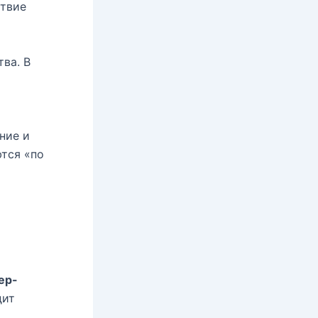
ствие
ва. В
я
ние и
ются «по
ер-
дит