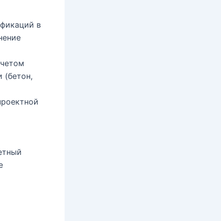
фикаций в
нение
учетом
 (бетон,
проектной
етный
е