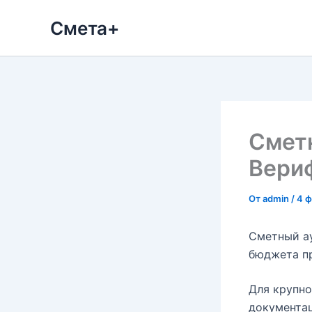
Перейти
Смета+
к
содержимому
Сметн
Вери
От
admin
/
4 ф
Сметный ау
бюджета п
Для крупно
документац