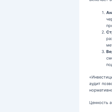
Ан
че
пр
Ст
ра
ме
Ве
см
по
«Инвестиц
аудит позв
нормативно
Ценность а