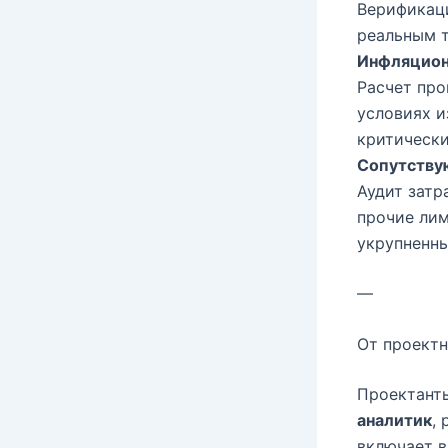
Верификаци
реальным т
Инфляцион
Расчет про
условиях и
критическ
Сопутству
Аудит затр
прочие лим
укрупненн
—
От проектн
Проектанты
аналитик
,
включает в