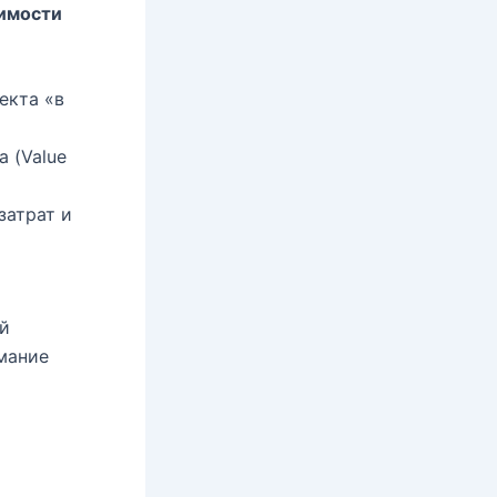
оимости
екта «в
 (Value
затрат и
й
имание