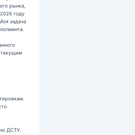
ого рынка,
 2026 году
 Моя задача
лопмента.
анного
Д текущим
тировкам.
сто
но ДСТУ.