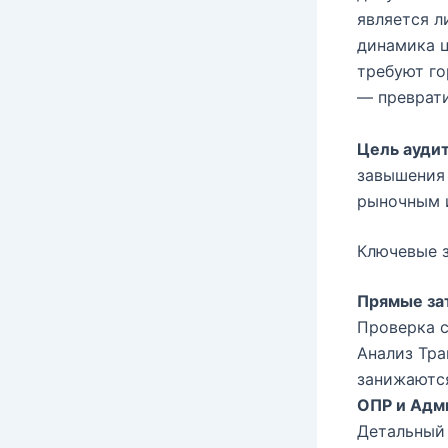
является л
динамика ц
требуют го
— преврати
Цель аудит
завышения 
рыночным 
Ключевые з
Прямые за
Проверка 
Анализ Тра
занижаются
ОПР и Адм
Детальный 