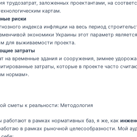
я трудозатрат, заложенных проектантами, на соответ
ехнологическим картам.
ные риски
гнозного индекса инфляции на весь период строительст
зменчивой экономики Украины этот параметр являетс
им для выживаемости проекта.
ющие затраты
ат на временные здания и сооружения, зимнее удорожа
итированные затраты, которые в проекте часто счита
ым нормам».
ой сметы к реальности: Методология
 работают в рамках нормативных баз, я же, как
инжен
 работаю в рамках рыночной целесообразности. Мой ау
 себя: