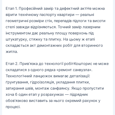
Етап 1. Професійний замір та дефектний акт
Не можна
вірити технічному паспорту квартири — реальні
геометричні розміри стін, перепадів підлоги та висоти
стелі завжди відрізняються. Точний замір лазерним
інструментом дає реальну площу поверхонь під
штукатурку, стяжку та плитку. На цьому ж етапі
складається акт демонтажних робіт для вторинного
житла.
Етап 2. Прив’язка до технології робіт
Кошторис не може
складатися з одного рядка «ремонт санвузла».
Технологічний ланцюжок вимагає деталізації:
ґрунтування, гідроізоляція, укладання плитки,
затирання швів, монтаж санфаянсу. Якщо пропустити
хоча б один етап у розрахунках — підрядник
обов’язково виставить за нього окремий рахунок у
процесі.