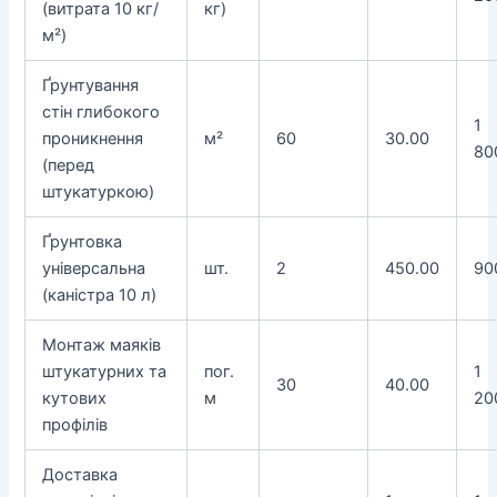
(витрата 10 кг/
кг)
м²)
Ґрунтування
стін глибокого
1
проникнення
м²
60
30.00
80
(перед
штукатуркою)
Ґрунтовка
універсальна
шт.
2
450.00
90
(каністра 10 л)
Монтаж маяків
штукатурних та
пог.
1
30
40.00
кутових
м
20
профілів
Доставка