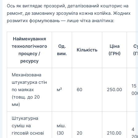
Ось як виглядає прозорий, деталізований
кошторис на
ремонт
, де замовнику зрозуміла кожна копійка. Жодних
розмитих формулювань — лише чітка аналітика:
Найменування
технологічного
Од.
Ціна
С
Кількість
процесу /
вим.
(ГРН)
(Г
ресурсу
Механізована
штукатурка стін
15
по маяках
м²
60
250.00
00
(товщ. до 20
мм)
Штукатурна
суміш на
міш.
4
гіпсовій основі
(30
20
210.00
20