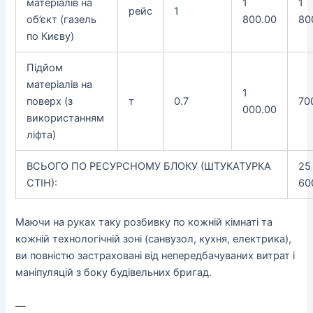
матеріалів на
1
1
рейс
1
об’єкт (газель
800.00
80
по Києву)
Підйом
матеріалів на
1
поверх (з
т
0.7
70
000.00
використанням
ліфта)
ВСЬОГО ПО РЕСУРСНОМУ БЛОКУ (ШТУКАТУРКА
25
СТІН):
60
Маючи на руках таку розбивку по кожній кімнаті та
кожній технологічній зоні (санвузол, кухня, електрика),
ви повністю застраховані від непередбачуваних витрат і
маніпуляцій з боку будівельних бригад.
—