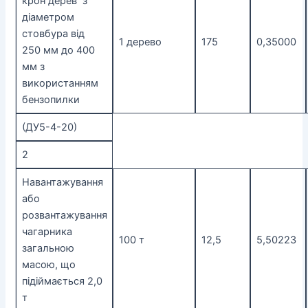
крон дерев з
діаметром
стовбура від
1 дерево
175
0,35000
250 мм до 400
мм з
використанням
бензопилки
(ДУ5-4-20)
2
Навантажування
або
розвантажування
чагарника
100 т
12,5
5,50223
загальною
масою, що
підіймається 2,0
т