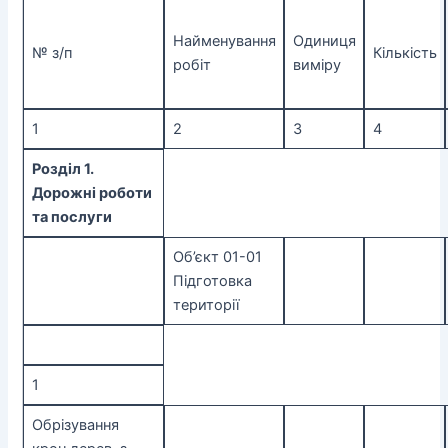
Найменування
Одиниця
№ з/п
Кількість
робіт
виміру
1
2
3
4
Розділ 1.
Дорожні роботи
та послуги
Об’єкт 01-01
Підготовка
території
1
Обрізування