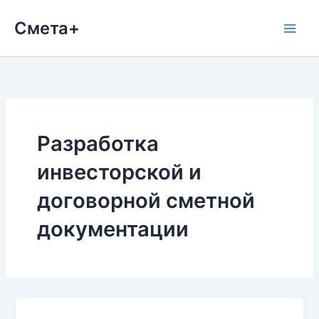
Перейти
Смета+
к
содержимому
Разработка
инвесторской и
договорной сметной
документации