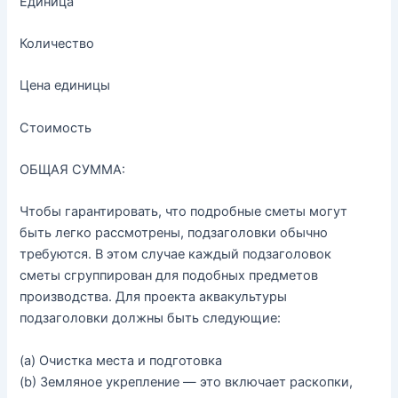
Единица
Количество
Цена единицы
Стоимость
ОБЩАЯ
СУММА
:
Чтобы
гарантировать
,
что
подробные
сметы
могут
быть
легко
рассмотрены
,
подзаголовки
обычно
требуются
.
В
этом
случае
каждый
подзаголовок
сметы
сгруппирован
для
подобных
предметов
производства
.
Для
проекта
аквакультуры
подзаголовки
должны
быть
следующие
:
(
a
)
Очистка
места
и
подготовка
(
b
)
Земляное
укрепление
—
это
включает
раскопки
,