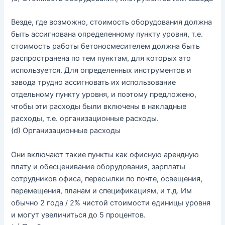
Везде
,
где
возможно
,
стоимость
оборудования
должна
быть
ассигнована
определенному
пункту
уровня
,
т
.
е
.
стоимость
работы
бетоносмесителем
должна
быть
распространена
по
тем
пунктам
,
для
которых
это
используется
.
Для
определенных
инструментов
и
завода
трудно
ассигновать
их
использование
отдельному
пункту
уровня
,
и
поэтому
предложено
,
чтобы
эти
расходы
были
включены
в
накладные
расходы
,
т
.
е
.
организационные
расходы
.
(
d
) О
рганизационные
расходы
Они
включают
такие
пункты
как
офисную
арендную
плату
и
обесценивание
оборудования
,
зарплаты
сотрудников
офиса
,
пересылки
по
почте
,
освещения
,
перемещения
,
планам
и
спецификациям
,
и
т
.
д
.
Им
обычно
2
года
/
2
%
чистой
стоимости
единицы
уровня
и
могут
увеличиться
до
5
процентов
.