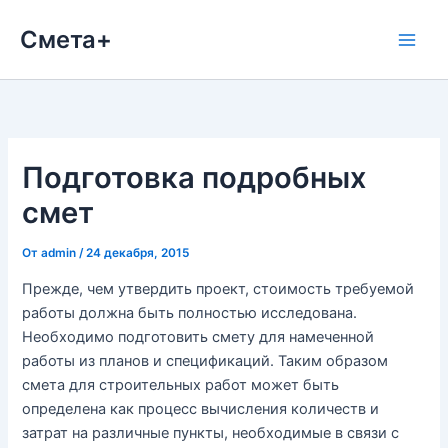
Перейти
Смета+
к
содержимому
Подготовка подробных
смет
От
admin
/
24 декабря, 2015
Прежде
,
чем
утвердить
проект
,
стоимость
требуемой
работы
должна
быть
полностью
исследована
.
Необходимо
подготовить
смету
для
намеченной
работы
из
планов
и
спецификаций
.
Таким
образом
смета
для
строительных
работ
может
быть
определена
как
процесс
вычисления
количеств
и
затрат
на
различные
пункты
,
необходимые
в
связи
с