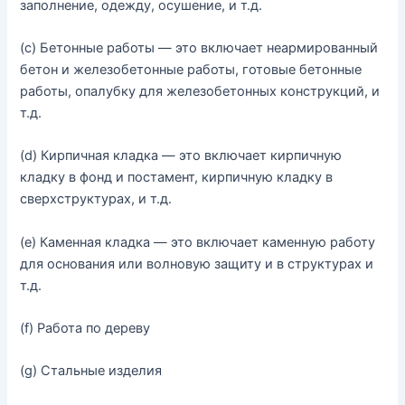
заполнение
,
одежду
,
осушение
,
и
т
.
д
.
(
c
)
Бетонные работы
—
это
включает
неармированный
бетон
и
железобетонные
работы
,
готовые
бетонные
работы
,
опалубку
для
железобетонных
конструкций
,
и
т
.
д
.
(
d
)
Кирпичная
кладка
—
это
включает
кирпичную
кладку
в
фонд
и
постамент
,
кирпичную
кладку
в
сверхструктурах
,
и
т
.
д
.
(
e
)
Каменная
кладка
—
это
включает
каменную
работу
для
основания
или
волновую
защиту
и
в
структурах
и
т
.
д
.
(
f
)
Работа
по
дереву
(
g
)
Стальные
изделия