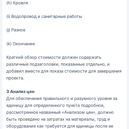
(
h
)
Кровля
(
i
)
Водопровод
и
санитарные
работы
(
j
)
Разное
(
k
)
Окончание
Краткий
обзор
стоимости
должен
содержать
различные
подзаголовки
,
показанные
отдельно
,
и
добавил
вместе
для
показа
стоимости
для
завершения
проекта
.
3
Анализ
цен
Для
обеспечения
правильного
и
разумного
уровня
за
единицу
для
определенного
пункта
подробное
,
рассмотренное
названный
«
Анализом
цен
»,
должно
быть
проведено
на
затратах
на
материалы
,
труд
и
оборудование
как
требуется
для
единицы
после
ее