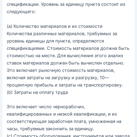
спецификации
.
Уровень
за
единицу
пункта
состоит
из
следующего
:
(
a
)
Количество
материалов
и
их
стоимости
Количества
различных
материалов
,
требуемых
за
уровень
единицы
для
пункта
,
определяются
спецификациями
.
Стоимость
материалов
должна
быть
стоимостью
на
месте
.
Для
вычисления
этого
анализ
ставок
материалов
должен
быть
вычислен
отдельно
.
Это
включает
рыночную
стоимость
материалов
,
включая
затраты
на
загрузку
и
разгрузку
,
10
—
процентную
прибыль
и
затраты
на
транспортировку
.
(
b
)
Затраты
на
оплату
труда
Это
включает
число
чернорабочих
,
квалифицированных
и
низкой
квалификации
,
и
их
соответствующая
заработная
плата
,
умноженная
на
часы
,
требуемые
закончить
за
единицу
.
(
c
)
Стоимость
оборудования
,
инструментов
или
завода