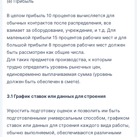
(
e
)
Прибыль
В
целом
прибыль
10
процентов
вычисляется
для
обычных
контрактов
после
распределения
,
все
взимает
за
оборудование
,
учреждение
,
и
т
.
д
.
Для
маленькой
прибыли
15
процентов
рабочих
мест
и
для
большой
прибыли
8
процентов
рабочих
мест
должен
быть
рассмотрен
как
общие
числа
.
Для
таких
предметов
производства
,
к
которым
трудно определить уровень рыночных цен
,
единовременно
выплачиваемая
сумма
(
уровень
должен
быть
обеспечен
в
смете)
.
3
.1
График
ставок
или
данных
для
строения
Упростить
подготовку
оценок
и
позволить
им
быть
подготовленными
универсальным
способом
,
графиком
ставок
или
данных
для
строения
каждого
вида
работы
,
обычно
выполняемой
,
обеспечиваются
различными