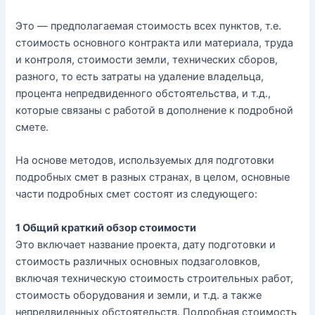
Это
—
предполагаемая
стоимость
всех
пунктов
,
т
.
е
.
стоимость
основного
контракта
или
материала
,
труда
и
контроля
,
стоимости
земли
,
технических
сборов
,
разного
,
то
есть
затраты
на
удаление
владельца
,
процента
непредвиденного
обстоятельства
,
и
т
.
д
.,
которые
связаны
с
работой
в
дополнение
к
подробной
смете
.
На
основе
методов
,
используемых
для
подготовки
подробных
смет
в
разных
странах
,
в
целом
,
основные
части
подробных
смет
состоят
из
следующего
:
1
Общий
краткий
обзор
стоимости
Это
включает
название
проекта
,
дату
подготовки
и
стоимость
различных
основных
подзаголовков
,
включая
техническую
стоимость
строительных
работ
,
стоимость
оборудования
и
земли
,
и
т
.
д
.
а
также
непредвиденных
обстоятельств
.
Подробная
стоимость